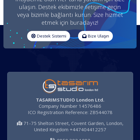
ulaşın. Destek ekibimizle iletişime geçin
veya bizimle bağlantı kurun. Size hizmet
etmek için buradayız!
Destek Sistemi
Bize Ulaşın
TASARIMSTUDIO London Ltd.
Company Number 14576486
ICO Registration Reference: ZB544078
71-75 Shelton Street, Covent Garden, London,
United Kingdom +447404412257