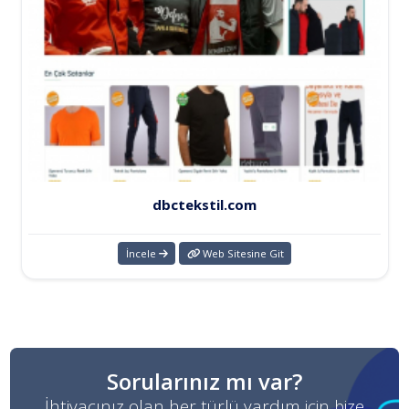
dbctekstil.com
İncele
Web Sitesine Git
Sorularınız mı var?
İhtiyacınız olan her türlü yardım için bize