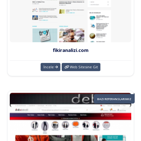
fikiranalizi.com
İncele
Web Sitesine Git
BAZI REFERANSLARIMIZ