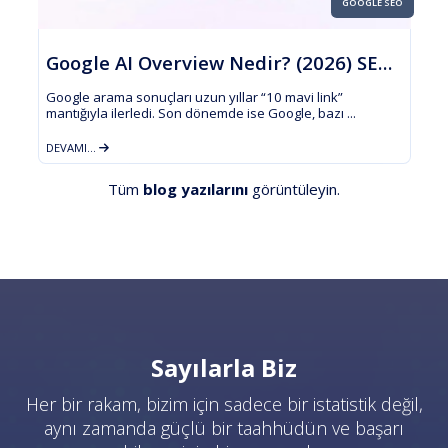
GOOGLE SEO
Google AI Overview Nedir? (2026) SEO’ya Etkileri, ...
Google arama sonuçları uzun yıllar “10 mavi link”
mantığıyla ilerledi. Son dönemde ise Google, bazı ...
DEVAMI...
Tüm
blog yazılarını
görüntüleyin.
Sayılarla Biz
Her bir rakam, bizim için sadece bir istatistik değil,
aynı zamanda güçlü bir taahhüdün ve başarı