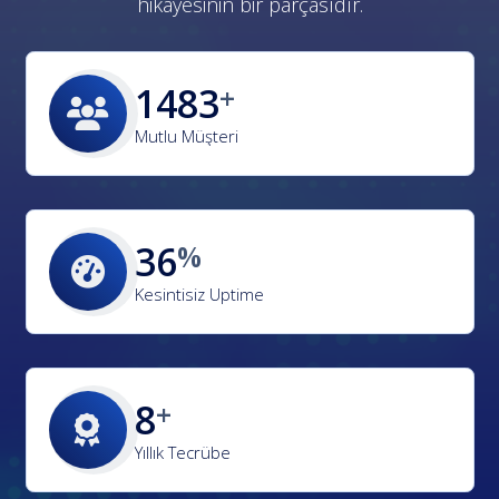
hikayesinin bir parçasıdır.
2472
Mutlu Müşteri
60
Kesintisiz Uptime
13
Yıllık Tecrübe