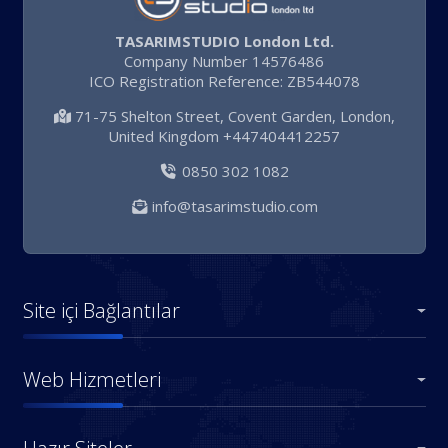
TASARIMSTUDIO London Ltd.
Company Number 14576486
ICO Registration Reference: ZB544078
71-75 Shelton Street, Covent Garden, London,
United Kingdom +447404412257
0850 302 1082
info@tasarimstudio.com
Site içi Bağlantılar
Web Hizmetleri