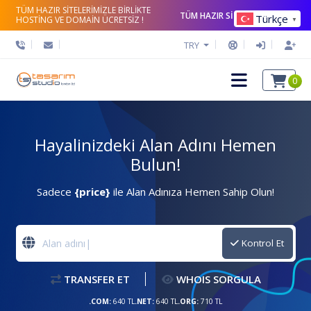
TÜM HAZIR SİTELERİMİZLE BİRLİKTE
TÜM HAZIR SİTELERİ İNCELE
Türkçe
HOSTİNG VE DOMAİN ÜCRETSİZ !
▼
TRY
0
Hayalinizdeki Alan Adını Hemen
Bulun!
Sadece
{price}
ile Alan Adınıza Hemen Sahip Olun!
Kontrol Et
TRANSFER ET
WHOIS SORGULA
.COM:
640 TL
.NET:
640 TL
.ORG:
710 TL