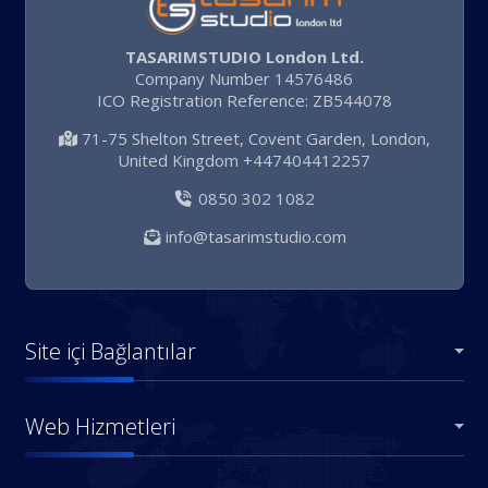
TASARIMSTUDIO London Ltd.
Company Number 14576486
ICO Registration Reference: ZB544078
71-75 Shelton Street, Covent Garden, London,
United Kingdom +447404412257
0850 302 1082
info@tasarimstudio.com
Site içi Bağlantılar
Web Hizmetleri