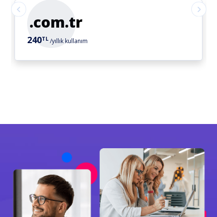
.net.tr
640
TL
/yıllık kullanım