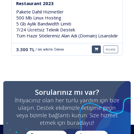
Emlak Ofisi v2
Pakete Dahil Hizmetler
20 Gb Linux Hosting
50 Gb Aylık Bandwidth Limiti
SSL Güvenlik Sertifikası
30 Gün Ücretsiz Teknik Destek
Tüm Hazır Sitelerimiz Alan Adı (Domain) Lisanslıdır
6.800 TL
İncele
/ tek seferlik Ödeme
Sorularınız mı var?
İhtiyacınız olan her türlü yardım için bize
ulaşın. Destek ekibimizle iletişime geçin
veya bizimle bağlantı kurun. Size hizmet
etmek için buradayız!