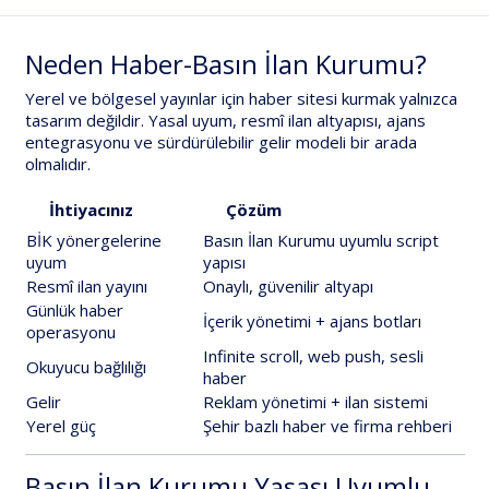
Neden Haber-Basın İlan Kurumu?
Yerel ve bölgesel yayınlar için haber sitesi kurmak yalnızca
tasarım değildir.
Yasal uyum
,
resmî ilan altyapısı
,
ajans
entegrasyonu
ve
sürdürülebilir gelir modeli
bir arada
olmalıdır.
İhtiyacınız
Çözüm
BİK yönergelerine
Basın İlan Kurumu uyumlu script
uyum
yapısı
Resmî ilan yayını
Onaylı, güvenilir altyapı
Günlük haber
İçerik yönetimi + ajans botları
operasyonu
Infinite scroll, web push, sesli
Okuyucu bağlılığı
haber
Gelir
Reklam yönetimi + ilan sistemi
Yerel güç
Şehir bazlı haber ve firma rehberi
Basın İlan Kurumu Yasası Uyumlu