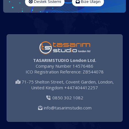
Destek Sistemi
Bize Ulaşın
TASARIMSTUDIO London Ltd.
Company Number 14576486
ICO Registration Reference: ZB544078
71-75 Shelton Street, Covent Garden, London,
United Kingdom +447404412257
0850 302 1082
info@tasarimstudio.com