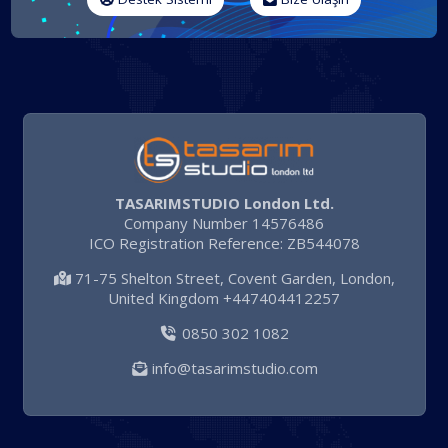
TASARIMSTUDIO London Ltd.
Company Number 14576486
ICO Registration Reference: ZB544078
71-75 Shelton Street, Covent Garden, London,
United Kingdom +447404412257
0850 302 1082
info@tasarimstudio.com