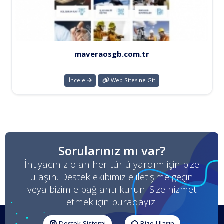
maveraosgb.com.tr
İncele
Web Sitesine Git
Sorularınız mı var?
İhtiyacınız olan her türlü yardım için bize
ulaşın. Destek ekibimizle iletişime geçin
veya bizimle bağlantı kurun. Size hizmet
etmek için buradayız!
Destek Sistemi
Bize Ulaşın