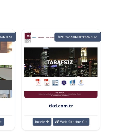
ERANSLAR
ÖZEL TASARIM REFERANSLAR
tkd.com.tr
t
İncele
Web Sitesine Git