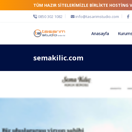
TÜM HAZIR SİTELERİMİZLE BİRLİKTE HOSTİNG 
0850 302 1082
info@tasarimstudio.com
Anasayfa
Kurums
semakilic.com