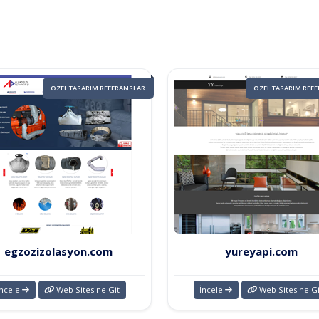
ÖZEL TASARIM REFERANSLAR
ÖZEL TASARIM REF
egzozizolasyon.com
yureyapi.com
İncele
Web Sitesine Git
İncele
Web Sitesine Gi