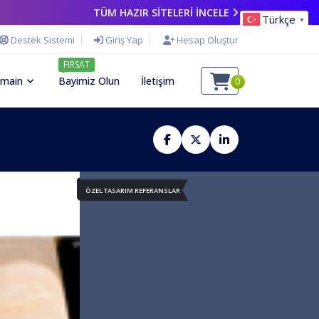
TÜM HAZIR SİTELERİ İNCELE
Türkçe
▼
Destek Sistemi
Giriş Yap
Hesap Oluştur
FIRSAT
main
Bayimiz Olun
İletişim
0
ÖZEL TASARIM REFERANSLAR