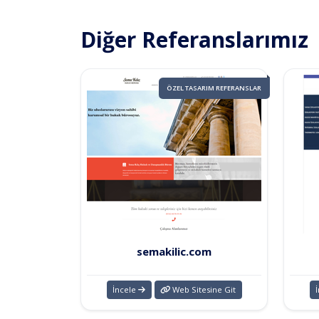
Diğer Referanslarımız
ÖZEL TASARIM REFERANSLAR
semakilic.com
İncele
Web Sitesine Git