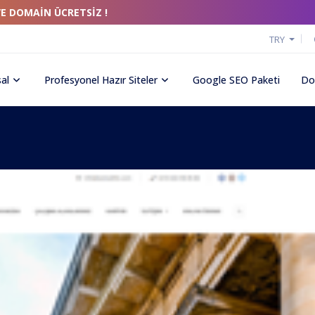
VE DOMAİN ÜCRETSİZ !
TRY
al
Profesyonel Hazır Siteler
Google SEO Paketi
Do