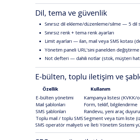
Dil, tema ve güvenlik
Sınırsız dil ekleme/düzenleme/silme
—
5 dil 
Sınırsız renk
+
tema renk ayarları
Limit ayarları
— ilan, mail veya SMS kotası (
d
Yönetim paneli URL’sini panelden değiştirme
Not defteri
— dahili notlar (stok, müşteri hat
E-bülten, toplu iletişim ve şab
Özellik
Kullanım
E-bülten yönetimi
Kampanya listesi (KVKK/on
Mail şablonları
Form, teklif, bilgilendirme
SMS şablonları
Randevu, yeni araç duyur
Toplu mail / toplu SMS
Segment veya tüm liste (
i
SMS
operatör maliyeti
ve
İleti Yönetim Sistemi
yü