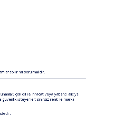
mlanabilir mi sorulmalıdır.
unanlar;
çok dil
ile ihracat veya yabancı alıcıya
e güvenlik isteyenler;
sınırsız renk
ile marka
dedir.