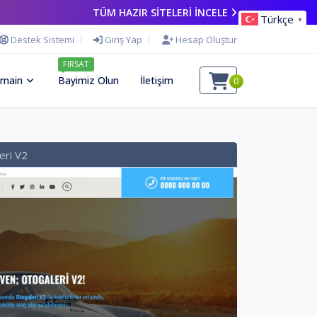
TÜM HAZIR SİTELERİ İNCELE
Türkçe
▼
Destek Sistemi
Giriş Yap
Hesap Oluştur
FIRSAT
main
Bayimiz Olun
İletişim
0
eri V2