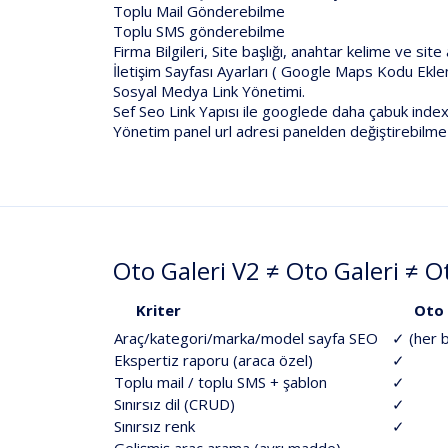
Toplu Mail Gönderebilme
Toplu SMS gönderebilme
Firma Bilgileri, Site başlığı, anahtar kelime ve site
İletişim Sayfası Ayarları ( Google Maps Kodu Ekl
Sosyal Medya Link Yönetimi.
Sef Seo Link Yapısı ile googlede daha çabuk index
Yönetim panel url adresi panelden değiştirebilme
Oto Galeri V2 ≠ Oto Galeri ≠ Ot
Kriter
Oto 
Araç/kategori/marka/model
sayfa SEO
✓ (her b
Ekspertiz raporu
(araca özel)
✓
Toplu mail / toplu SMS
+ şablon
✓
Sınırsız dil
(CRUD)
✓
Sınırsız renk
✓
Gelişmiş araç arama (ayrı madde)
—