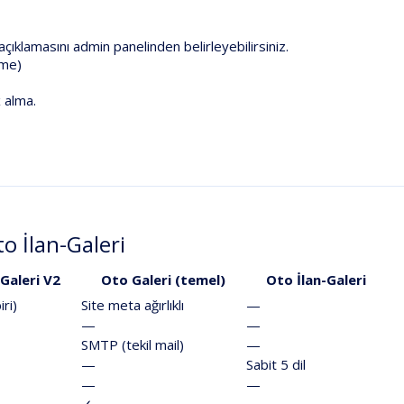
 açıklamasını admin panelinden belirleyebilirsiniz.
eme)
 alma.
o İlan-Galeri
Galeri V2
Oto Galeri (temel)
Oto İlan-Galeri
iri)
Site meta ağırlıklı
—
—
—
SMTP (tekil mail)
—
—
Sabit
5 dil
—
—
✓
—