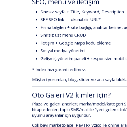
SEO, menü ve iletişim
Sınırsız sayfa
+ Title, Keyword, Description
SEF SEO link
— okunabilir URL*
Firma bilgileri
+ site başlığı, anahtar kelime, 
Sınırsız üst menü
CRUD
İletişim
+
Google Maps kodu ekleme
Sosyal medya
yönetimi
Gelişmiş yönetim paneli
+
responsive mobil 
* Index hızı
garanti edilmez
.
Müşteri yorumları
,
blog
,
slider
ve
ana sayfa blokla
Oto Galeri V2 kimler için?
Plaza ve galeri
zincirleri;
marka/model/kategori 
hitap edenler;
toplu SMS/mail
ile “yeni gelen stok
uyumu arayanlar için uygundur.
Çok bayi marketplace
,
PayTR/İyzico ile online ara