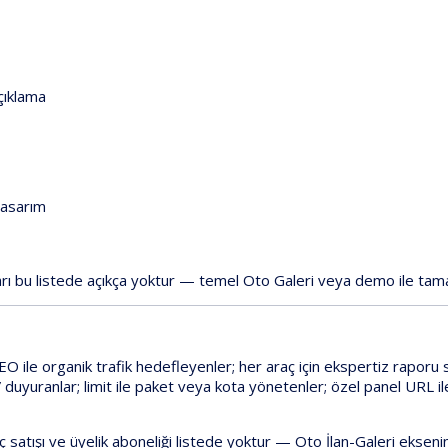
açıklama
tasarım
rı
bu listede açıkça yoktur
— temel
Oto Galeri
veya
demo
ile tama
SEO
ile organik trafik hedefleyenler; her araç için
ekspertiz raporu
s
” duyuranlar;
limit
ile paket veya kota yönetenler;
özel panel URL
il
ç satışı
ve
üyelik aboneliği
listede yoktur
—
Oto İlan-Galeri
eksenin