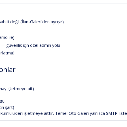
sabiti değil
(İlan-Galeri’den ayrışır)
emo
ile)
— güvenlik için özel admin yolu
ırlatma)
lonlar
ay işletmeye ait)
usu
zin şart
)
kümlülükleri
işletmeye aittir
. Temel
Oto Galeri
yalnızca
SMTP
liste