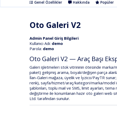
Genel Özellikler
Hakkında
Popüler
Oto Galeri V2
Admin Panel Giriş Bilgileri
Kullanıcı Adı:
demo
Parola:
demo
Oto Galeri V2 — Araç Başı Eksp
Galeri işletmeleri stok vitrininin ötesinde
marka/m
paket)
gelişmiş arama
,
boyalı/değişen parça alanl
İlan-Galeri
mağaza, üyelik ve İyzico/PayTR
sunar
renk)
,
sayfa/hizmet/araç/kategori/marka/model
şablonları
,
toplu mail ve SMS
,
limit ayarları
,
tema r
değiştirme
ile konumlanan hazır
oto galeri web si
Ltd.
tarafından sunulur.