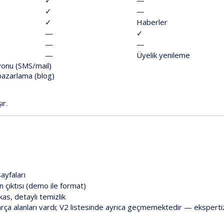
✓
—
✓
Haberler
—
✓
—
—
—
Üyelik yenileme
syonu (SMS/mail)
 pazarlama (blog)
ır.
sayfaları
çıktısı (
demo
ile format)
kas, detaylı temizlik
arça
alanları vardı;
V2
listesinde
ayrıca geçmemektedir
— eksperti