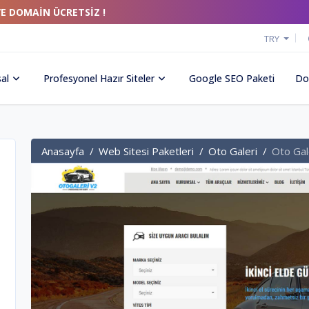
VE DOMAİN ÜCRETSİZ !
TRY
al
Profesyonel Hazır Siteler
Google SEO Paketi
Do
Anasayfa
Web Sitesi Paketleri
Oto Galeri
Oto Gal