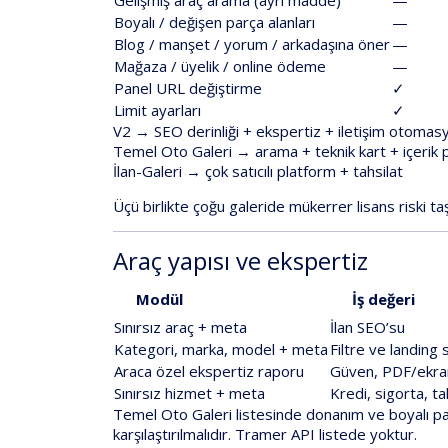
Boyalı / değişen parça alanları
—
Blog / manşet / yorum / arkadaşına öner
—
Mağaza / üyelik / online ödeme
—
Panel URL değiştirme
✓
Limit ayarları
✓
V2
→
SEO derinliği + ekspertiz + iletişim otoma
Temel Oto Galeri
→
arama + teknik kart + içerik
İlan-Galeri
→
çok satıcılı platform + tahsilat
Üçü
birlikte
çoğu galeride
mükerrer lisans
riski taş
Araç yapısı ve ekspertiz
Modül
İş değeri
Sınırsız araç
+ meta
İlan SEO’su
Kategori, marka, model
+ meta
Filtre ve landing 
Araca özel ekspertiz raporu
Güven, PDF/ekran 
Sınırsız hizmet
+ meta
Kredi, sigorta, ta
Temel
Oto Galeri
listesinde
donanım ve boyalı p
karşılaştırılmalıdır. Tramer API
listede yoktur
.