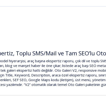
ertiz, Toplu SMS/Mail ve Tam SEO’lu Oto 
odel hiyerarşisi
,
araç başına ekspertiz raporu
,
çok dil
ve
toplu SM
arı
,
blog ve manşet haber
ile öne çıkar; listede
araç başı SEO meta
;
tek galeri ekspertiz hattı
değildir.
Oto Galeri V2
,
responsive mobil 
için
Title, Keyword, Description
,
araca özel ekspertiz raporu
,
sınır
enkleri
,
SEF SEO
,
Google Maps kodu (iletişim)
,
üst menü
,
yönetim 
tesi
yazılımıdır.
“V2”
otomatik olarak temel
Oto Galeri
paketinin gün