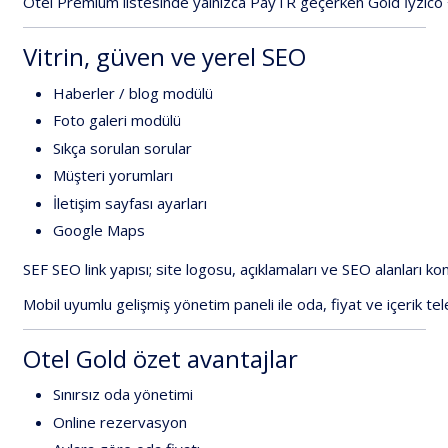
Otel
Premium
listesinde
yalnızca
PayTR
geçerken
Gold
İyzico
Vitrin,
güven
ve
yerel
SEO
Haberler
/
blog
modülü
Foto
galeri
modülü
Sıkça
sorulan
sorular
Müşteri
yorumları
İletişim
sayfası
ayarları
Google
Maps
SEF
SEO
link
yapısı
;
site
logosu,
açıklamaları
ve
SEO
alanları
kon
Mobil
uyumlu
gelişmiş
yönetim
paneli
ile
oda,
fiyat
ve
içerik
tel
Otel
Gold
özet
avantajlar
Sınırsız
oda
yönetimi
Online
rezervasyon