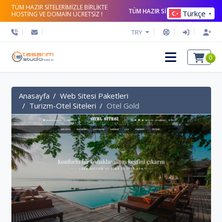
TÜM HAZIR SİTELERİMİZLE BİRLİKTE
TÜM HAZIR SİTELERİ İNCELE
Türkçe
HOSTİNG VE DOMAİN ÜCRETSİZ !
▼
TRY
0
Anasayfa
Web Sitesi Paketleri
Turizm-Otel Siteleri
Otel Gold