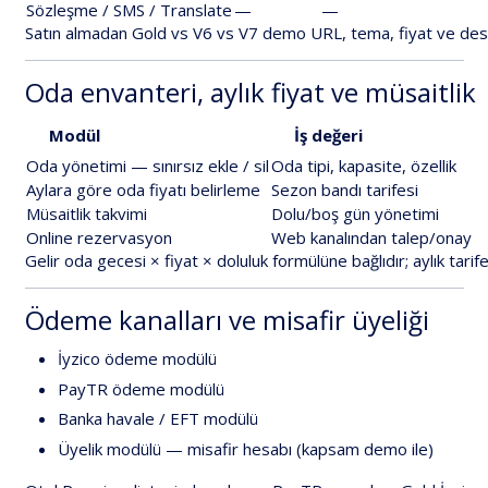
Sözleşme
/
SMS
/
Translate
—
—
Satın
almadan
Gold
vs
V6
vs
V7
demo
URL,
tema,
fiyat
ve
des
Oda
envanteri,
aylık
fiyat
ve
müsaitlik
Modül
İş
değeri
Oda
yönetimi
—
sınırsız
ekle
/
sil
Oda
tipi,
kapasite,
özellik
Aylara
göre
oda
fiyatı
belirleme
Sezon
bandı
tarifesi
Müsaitlik
takvimi
Dolu/boş
gün
yönetimi
Online
rezervasyon
Web
kanalından
talep/onay
Gelir
oda
gecesi
×
fiyat
×
doluluk
formülüne
bağlıdır;
aylık
tarif
Ödeme
kanalları
ve
misafir
üyeliği
İyzico
ödeme
modülü
PayTR
ödeme
modülü
Banka
havale
/
EFT
modülü
Üyelik
modülü
—
misafir
hesabı
(kapsam
demo
ile)