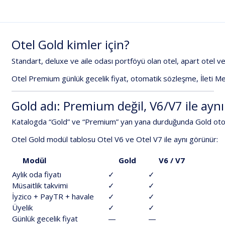
Otel
Gold
kimler
için?
Standart,
deluxe
ve
aile
odası
portföyü
olan
otel,
apart
otel
ve
Otel
Premium
günlük
gecelik
fiyat,
otomatik
sözleşme,
İleti
Me
Gold
adı:
Premium
değil,
V6/V7
ile
aynı
Katalogda
“Gold”
ve
“Premium”
yan
yana
durduğunda
Gold
oto
Otel
Gold
modül
tablosu
Otel
V6
ve
Otel
V7
ile
aynı
görünür:
Modül
Gold
V6
/
V7
Aylık
oda
fiyatı
✓
✓
Müsaitlik
takvimi
✓
✓
İyzico
+
PayTR
+
havale
✓
✓
Üyelik
✓
✓
Günlük
gecelik
fiyat
—
—