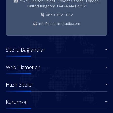
71-75 Shelton Street, Covent Garden, London,
United Kingdom +447404412257
0850 302 1082
info@tasarimstudio.com
Site içi Bağlantılar
Web Hizmetleri
Hazır Siteler
Kurumsal