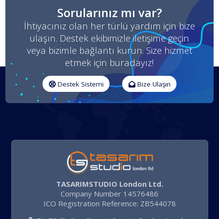
Sorularınız mı var?
İhtiyacınız olan her türlü yardım için bize
ulaşın. Destek ekibimizle iletişime geçin
veya bizimle bağlantı kurun. Size hizmet
etmek için buradayız!
Destek Sistemi
Bize Ulaşın
TASARIMSTUDIO London Ltd.
Company Number 14576486
ICO Registration Reference: ZB544078