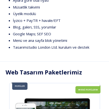
Aylara
göre
oda
fiyatı
Müsaitlik
takvimi
Üyelik
modülü
İyzico
+
PayTR
+
havale/EFT
Blog,
galeri,
SSS,
yorumlar
Google
Maps;
SEF
SEO
Menü
ve
ana
sayfa
blok
yönetimi
Tasarımstudio
London
Ltd.
kurulum
ve
destek
Web Tasarım Paketlerimiz
POPÜLER
★YENİ-POPÜLER★