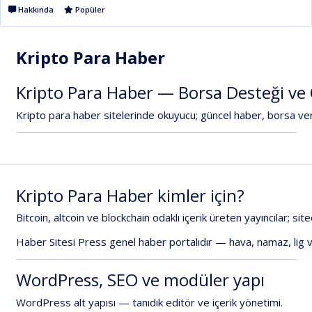
Hakkında
Popüler
Kripto Para Haber
Kripto
Para
Haber
—
Borsa
Desteği
ve
Kripto
para
haber
sitelerinde
okuyucu;
güncel
haber,
borsa
ver
Kripto
Para
Haber
kimler
için?
Bitcoin,
altcoin
ve
blockchain
odaklı
içerik
üreten
yayıncılar;
sit
Haber
Sitesi
Press
genel
haber
portalıdır
—
hava,
namaz,
lig
WordPress,
SEO
ve
modüler
yapı
WordPress
alt
yapısı
—
tanıdık
editör
ve
içerik
yönetimi.