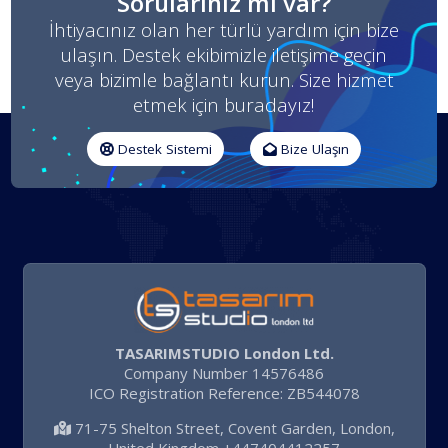
Sorularınız mı var?
İhtiyacınız olan her türlü yardım için bize
ulaşın. Destek ekibimizle iletişime geçin
veya bizimle bağlantı kurun. Size hizmet
etmek için buradayız!
Destek Sistemi
Bize Ulaşın
TASARIMSTUDIO London Ltd.
Company Number 14576486
ICO Registration Reference: ZB544078
71-75 Shelton Street, Covent Garden, London,
United Kingdom +447404412257