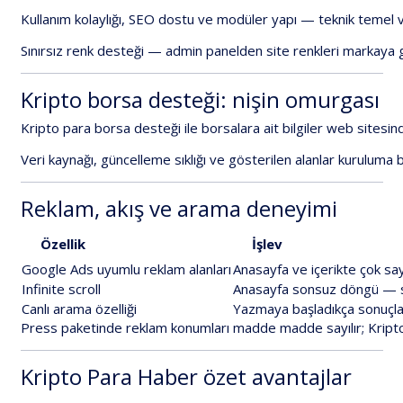
Kullanım
kolaylığı
,
SEO
dostu
ve
modüler
yapı
—
teknik
temel
Sınırsız
renk
desteği
—
admin
panelden
site
renkleri
markaya
Kripto
borsa
desteği:
nişin
omurgası
Kripto
para
borsa
desteği
ile
borsalara
ait
bilgiler
web
sitesin
Veri
kaynağı,
güncelleme
sıklığı
ve
gösterilen
alanlar
kuruluma
b
Reklam,
akış
ve
arama
deneyimi
Özellik
İşlev
Google
Ads
uyumlu
reklam
alanları
Anasayfa
ve
içerikte
çok
sa
Infinite
scroll
Anasayfa
sonsuz
döngü
—
Canlı
arama
özelliği
Yazmaya
başladıkça
sonuçla
Press
paketinde
reklam
konumları
madde
madde
sayılır;
Kript
Kripto
Para
Haber
özet
avantajlar