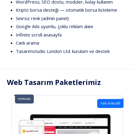
WordPress;
SEO
dostu,
modüler,
kolay
kullanım
Kripto
borsa
desteği
—
otomatik
borsa
listeleme
Sınırsız
renk
(admin
panel)
Google
Ads
uyumlu,
çoklu
reklam
alanı
Infinite
scroll
anasayfa
Canlı
arama
Tasarımstudio
London
Ltd.
kurulum
ve
destek
Web Tasarım Paketlerimiz
POPÜLER
5 DIL ÖZELLIĞI