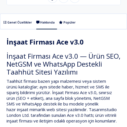
Genel Özellikler
Hakkında
Popüler
İnşaat Firması Ace v3.0
İnşaat Firması Ace v3.0 — Ürün SEO,
NetGSM ve WhatsApp Destekli
Taahhüt Sitesi Yazılımı
Taahhüt firması bazen
yapı malzemesi veya sistem
ürünü
kataloglar; aynı sitede
haber
,
hizmet
ve
SMS ile
sipariş bildirimi
yürütür.
İnşaat Firması Ace v3.0
,
sınırsız
ürün
(SEO + etiket),
ana sayfa blok yönetimi
,
NetGSM
SMS
ve
WhatsApp destek
ile bu modele yönelik
hazır
inşaat mimarlık web sitesi
yazılımıdır.
Tasarımstudio
London Ltd.
tarafından sunulan
Ace v3.0
hattı; ürün vitrinli
inşaat firması ve iletişim odaklı operasyon için konumlanır.