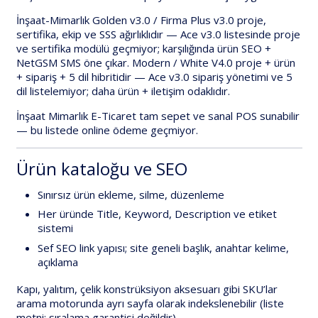
İnşaat-Mimarlık Golden v3.0
/
Firma Plus v3.0
proje,
sertifika, ekip ve SSS
ağırlıklıdır —
Ace v3.0
listesinde
proje
ve sertifika modülü geçmiyor
; karşılığında
ürün SEO +
NetGSM SMS
öne çıkar.
Modern / White V4.0
proje + ürün
+ sipariş + 5 dil
hibritidir —
Ace v3.0
sipariş yönetimi ve 5
dil
listelemiyor; daha
ürün + iletişim
odaklıdır.
İnşaat Mimarlık E-Ticaret
tam
sepet ve sanal POS
sunabilir
— bu listede
online ödeme geçmiyor
.
Ürün kataloğu ve SEO
Sınırsız ürün
ekleme, silme, düzenleme
Her üründe
Title, Keyword, Description
ve
etiket
sistemi
Sef SEO link yapısı
; site geneli başlık, anahtar kelime,
açıklama
Kapı, yalıtım, çelik konstrüksiyon aksesuarı gibi SKU’lar
arama motorunda ayrı sayfa olarak indekslenebilir (liste
metni; sıralama garantisi değildir).