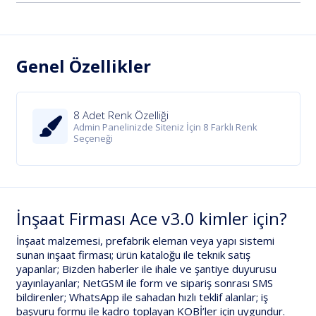
Genel Özellikler
8 Adet Renk Özelliği
Admin Panelinizde Siteniz İçin 8 Farklı Renk
Seçeneği
İnşaat Firması Ace v3.0 kimler için?
İnşaat malzemesi, prefabrik eleman veya yapı sistemi
sunan
inşaat firması
;
ürün kataloğu
ile teknik satış
yapanlar;
Bizden haberler
ile ihale ve şantiye duyurusu
yayınlayanlar;
NetGSM
ile form ve sipariş sonrası SMS
bildirenler;
WhatsApp
ile sahadan hızlı teklif alanlar;
iş
başvuru formu
ile kadro toplayan KOBİ’ler için uygundur.