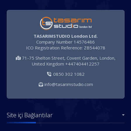
TASARIMSTUDIO London Ltd.
Company Number 14576486
ICO Registration Reference: ZB544078
71-75 Shelton Street, Covent Garden, London,
United Kingdom +447404412257
0850 302 1082
info@tasarimstudio.com
Site içi Bağlantılar