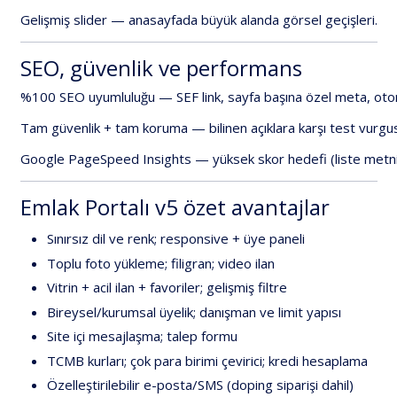
Gelişmiş
slider
—
anasayfada
büyük
alanda
görsel
geçişleri.
SEO,
güvenlik
ve
performans
%100
SEO
uyumluluğu
—
SEF
link
,
sayfa
başına
özel
meta,
oto
Tam
güvenlik
+
tam
koruma
—
bilinen
açıklara
karşı
test
vurgus
Google
PageSpeed
Insights
—
yüksek
skor
hedefi
(liste
metni
Emlak
Portalı
v5
özet
avantajlar
Sınırsız
dil
ve
renk;
responsive
+
üye
paneli
Toplu
foto
yükleme;
filigran;
video
ilan
Vitrin
+
acil
ilan
+
favoriler;
gelişmiş
filtre
Bireysel/kurumsal
üyelik;
danışman
ve
limit
yapısı
Site
içi
mesajlaşma;
talep
formu
TCMB
kurları;
çok
para
birimi
çevirici;
kredi
hesaplama
Özelleştirilebilir
e-posta/SMS
(doping
siparişi
dahil)