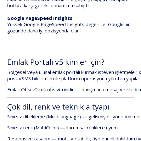
botlara karşı gerekli donamıma sahiptir.
Google PageSpeed Insights
Yüksek Google PageSpeed Insights değeri ile, Google'nin
gözünde daha iyi pozisyonda olun!
Emlak
Portalı
v5
kimler
için?
Bölgesel
veya
ulusal
emlak
portalı
kurmak
isteyen
işletmeler;
posta/SMS
bildirimleri
ile
platform
operasyonu
yürüten
yapılar
Emlak
Ofisi
v2
tek
ofis
vitrinidir
—
danışmana
mesaj
ve
kredi
h
Çok
dil,
renk
ve
teknik
altyapı
Sınırsız
dil
ekleme
(MultiLanguage)
—
gelişmiş
dil
yönetimi
men
Sınırsız
renk
(MultiColor)
—
kurumsal
renklere
uyum.
Responsive
tasarım
—
mobil
ve
tablet;
üye
paneli
dahil
tam
u