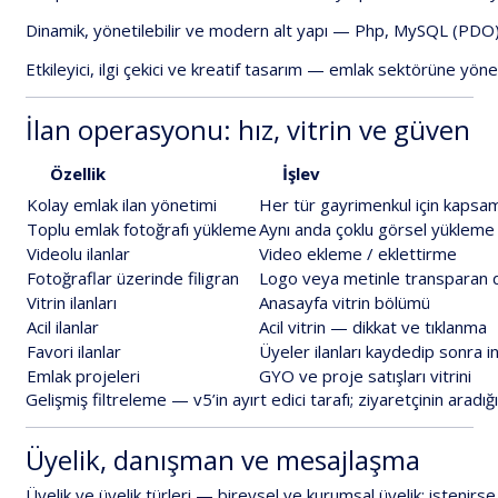
Dinamik,
yönetilebilir
ve
modern
alt
yapı
—
Php,
MySQL
(PDO)
Etkileyici,
ilgi
çekici
ve
kreatif
tasarım
—
emlak
sektörüne
yönel
İlan
operasyonu:
hız,
vitrin
ve
güven
Özellik
İşlev
Kolay
emlak
ilan
yönetimi
Her
tür
gayrimenkul
için
kapsam
Toplu
emlak
fotoğrafı
yükleme
Aynı
anda
çoklu
görsel
yükleme
Videolu
ilanlar
Video
ekleme
/
eklettirme
Fotoğraflar
üzerinde
filigran
Logo
veya
metinle
transparan
Vitrin
ilanları
Anasayfa
vitrin
bölümü
Acil
ilanlar
Acil
vitrin
—
dikkat
ve
tıklanma
Favori
ilanlar
Üyeler
ilanları
kaydedip
sonra
i
Emlak
projeleri
GYO
ve
proje
satışları
vitrini
Gelişmiş
filtreleme
—
v5’in
ayırt
edici
tarafı;
ziyaretçinin
aradığı
Üyelik,
danışman
ve
mesajlaşma
Üyelik
ve
üyelik
türleri
—
bireysel
ve
kurumsal
üyelik;
istenirse