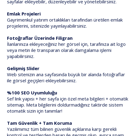
sayfalar ekleyebilir, düzenleyebilir ve yönetebilirsiniz.
Emlak Projeleri
Gayrimenkul yatırım ortaklıkları tarafından üretilen emlak
projelerini, sitenizde yayınlayabilirsiniz.
Fotoğraflar Üzerinde Filigran
İlanlarınıza ekleyeceğiniz her görsel için, tarafınıza ait logo
veya metin ile transparan olarak damgalama işlemi
yapabilirsiniz.
Gelişmiş Slider
Web sitenizin ana sayfasında büyük bir alanda fotoğraflar
ile görsel geçişleri ekleyebilirsiniz.
%100 SEO Uyumluluğu
Sef link yapısı + her sayfa için özel meta bilgileri + otomatik
sitemap. Meta bilgilerini doldurmadığınız taktirde sistem
otomatik sizin için tanımlar!
Tam Güvenlik + Tam Koruma
Yazılımımız tüm bilinen güvenlik açıklarına karşı gerekli
kontrol ve testlerden başarı ile geçmiş olup, ayrıca spam