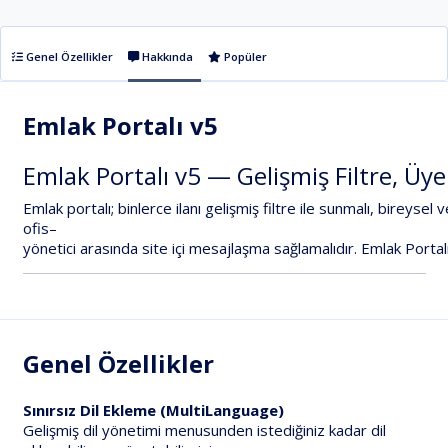
Genel Özellikler
Hakkında
Popüler
Emlak Portalı v5
Emlak
Portalı
v5
—
Gelişmiş
Filtre,
Üye
Emlak
portalı;
binlerce
ilanı
gelişmiş
filtre
ile
sunmalı,
bireysel
v
ofis–
yönetici
arasında
site
içi
mesajlaşma
sağlamalıdır.
Emlak
Portal
Genel Özellikler
Sınırsız Dil Ekleme (MultiLanguage)
Gelişmiş dil yönetimi menusunden istediğiniz kadar dil