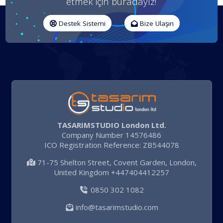
etmek için buradayız!
Destek Sistemi
Bize Ulaşın
TASARIMSTUDIO London Ltd.
Company Number 14576486
ICO Registration Reference: ZB544078
71-75 Shelton Street, Covent Garden, London,
United Kingdom +447404412257
0850 302 1082
info@tasarimstudio.com