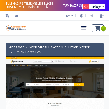
TÜM HAZIR SİTELERİMİZLE BİRLİKTE
TÜM HAZIR SİTELERİ İNCELE
Türkçe
HOSTİNG VE DOMAİN ÜCRETSİZ !
▼
TRY
0
Anasayfa
Web Sitesi Paketleri
Emlak Siteleri
Emlak Portalı v5