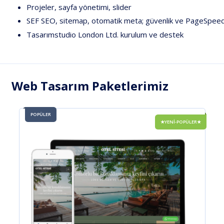
Projeler,
sayfa
yönetimi,
slider
SEF
SEO,
sitemap,
otomatik
meta;
güvenlik
ve
PageSpee
Tasarımstudio
London
Ltd.
kurulum
ve
destek
Web Tasarım Paketlerimiz
POPÜLER
LER★
★YENİ-POPÜLER★