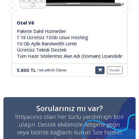
Otel Premium
Pakete Dahil Hizmetler
1 Yıl Ücretsiz 1Gb Linux Hosting
5 Gb Aylık Bandwidth Limiti
Ücretsiz Teknik Destek
ır
Tüm Hazır Sitelerimiz Alan Adı (Domain) Lisanslıdır
5.800 TL
e
İncele
/ tek seferlik Ödeme
Sorularınız mı var?
İhtiyacınız olan her türlü yardım için bize
ulaşın. Destek ekibimizle iletişime geçin
veya bizimle bağlantı kurun. Size hizmet