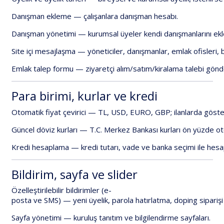
Danışman
ekleme
—
çalışanlara
danışman
hesabı.
Danışman
yönetimi
—
kurumsal
üyeler
kendi
danışmanlarını
ekl
Site
içi
mesajlaşma
—
yöneticiler,
danışmanlar,
emlak
ofisleri,
Emlak
talep
formu
—
ziyaretçi
alım/satım/kiralama
talebi
gönde
Para
birimi,
kurlar
ve
kredi
Otomatik
fiyat
çevirici
—
TL,
USD,
EURO,
GBP;
ilanlarda
göste
Güncel
döviz
kurları
—
T.C.
Merkez
Bankası
kurları
ön
yüzde
ot
Kredi
hesaplama
—
kredi
tutarı,
vade
ve
banka
seçimi
ile
hesa
Bildirim,
sayfa
ve
slider
Özelleştirilebilir
bildirimler
(e-
posta
ve
SMS)
—
yeni
üyelik,
parola
hatırlatma,
doping
siparişi
Sayfa
yönetimi
—
kuruluş
tanıtım
ve
bilgilendirme
sayfaları.