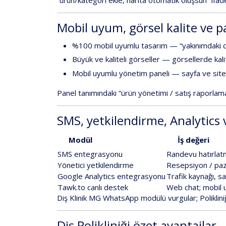
Mobil uyum, görsel kalite ve p
%100 mobil uyumlu
tasarım — “yakınımdaki diş
Büyük ve kaliteli görseller
— görsellerde kalite
Mobil uyumlu yönetim paneli
— sayfa ve site 
Panel tanımındaki
“ürün yönetimi / satış raporlam
SMS, yetkilendirme, Analytics 
Modül
İş değeri
SMS entegrasyonu
Randevu hatırlatm
Yönetici yetkilendirme
Resepsiyon / paza
Google Analytics entegrasyonu
Trafik kaynağı, say
Tawk.to canlı destek
Web chat; mobil 
Diş Klinik MG
WhatsApp modülü
vurgular;
Poliklini
Diş Polikliniği özet avantajlar