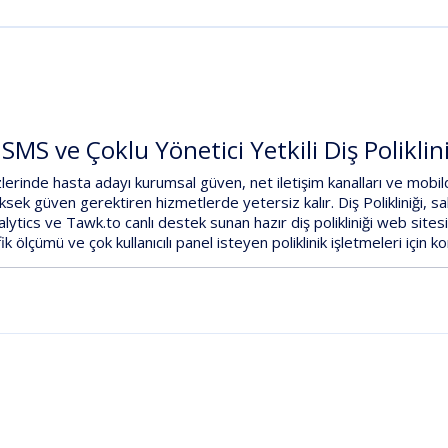
, SMS ve Çoklu Yönetici Yetkili Diş Poliklin
zlerinde hasta adayı
kurumsal güven
,
net iletişim kanalları
ve
mobild
üksek güven gerektiren hizmetlerde yetersiz kalır.
Diş Polikliniği
,
sa
lytics
ve
Tawk.to canlı destek
sunan hazır
diş polikliniği web sites
k ölçümü ve çok kullanıcılı panel isteyen poliklinik işletmeleri için k