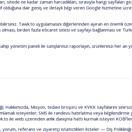
kları, sitede ne kadar zaman harcadıkları, sırasıyla hangi sayfaları 
ktif olduğuna dair geniş ve detaylı bilgi veren Google hizmetine ücre
ilirsiniz. Tawk.to uygulamasını diğerlerinden ayıran en önemli öze
olması, birden fazla eticaret sitesi ve sayfayı bağlanması ve Türk
hip yönetim paneli ile satışlarınızı raporlayın, ürünlerinizi her an 
ği;
Hakkımızda, Misyon, tedavi broşürü ve KVKK
sayfalarını
sınırsı
mlamak isteyenler;
SMS
ile randevu hatırlatma veya bilgilendirm
k.to
ile web üzerinden anlık danışma hattı kurmak isteyen KOBİ’ler
 yorum, referans ve ziyaretçi istatistikleri
listeler —
Diş Polikliniği