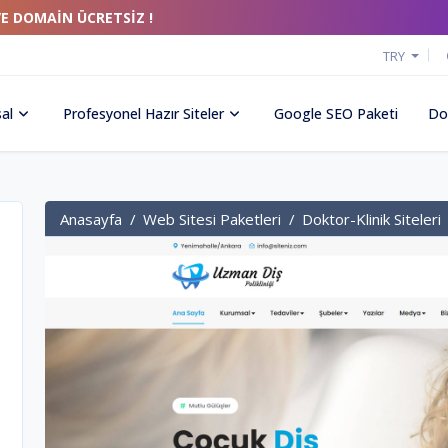
VE DOMAİN ÜCRETSİZ !
TRY
al
Profesyonel Hazır Siteler
Google SEO Paketi
Do
Anasayfa
Web Sitesi Paketleri
Doktor-Klinik Siteleri