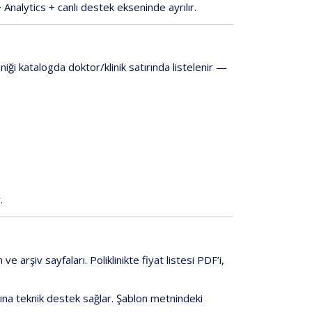
Analytics + canlı destek
ekseninde ayrılır.
iniği
katalogda
doktor/klinik
satırında listelenir —
.
 ve arşiv
sayfaları. Poliklinikte fiyat listesi PDF’i,
ına teknik destek sağlar. Şablon metnindeki