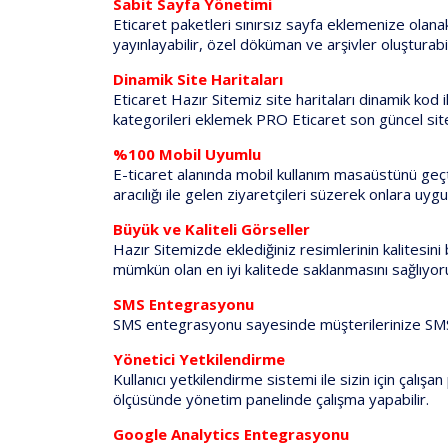
Sabit Sayfa Yönetimi
Eticaret paketleri sınırsız sayfa eklemenize olanak 
yayınlayabilir, özel döküman ve arşivler oluşturabil
Dinamik Site Haritaları
Eticaret Hazır Sitemiz site haritaları dinamik kod
kategorileri eklemek PRO Eticaret son güncel site 
%100 Mobil Uyumlu
E-ticaret alanında mobil kullanım masaüstünü geçti
aracılığı ile gelen ziyaretçileri süzerek onlara uyg
Büyük ve Kaliteli Görseller
Hazır Sitemizde eklediğiniz resimlerinin kalitesin
mümkün olan en iyi kalitede saklanmasını sağlıyor
SMS Entegrasyonu
SMS entegrasyonu sayesinde müşterilerinize SMS ile
Yönetici Yetkilendirme
Kullanıcı yetkilendirme sistemi ile sizin için çalış
ölçüsünde yönetim panelinde çalışma yapabilir.
Google Analytics Entegrasyonu