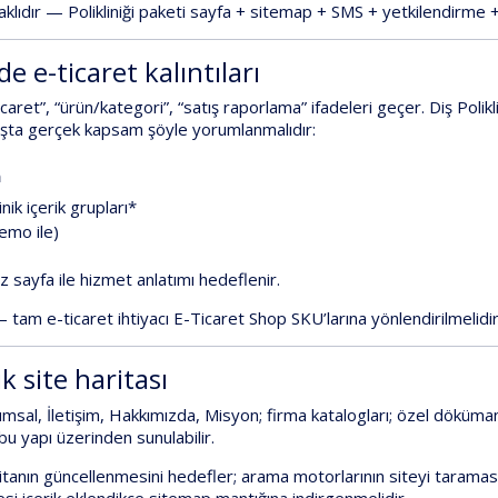
klıdır —
Polikliniği
paketi
sayfa + sitemap + SMS + yetkilendirme + 
e e-ticaret kalıntıları
icaret”, “ürün/kategori”, “satış raporlama”
ifadeleri geçer.
Diş Polikl
ışta
gerçek kapsam
şöyle yorumlanmalıdır:
a
nik içerik grupları*
emo ile)
ız sayfa
ile hizmet anlatımı hedeflenir.
 tam e-ticaret ihtiyacı
E-Ticaret Shop
SKU’larına yönlendirilmelidir
k site haritası
msal, İletişim, Hakkımızda, Misyon
; firma
katalogları
; özel
döküman
bu yapı üzerinden sunulabilir.
itanın güncellenmesini hedefler; arama motorlarının siteyi taramas
desi
içerik eklendikçe sitemap
mantığına indirgenmelidir.