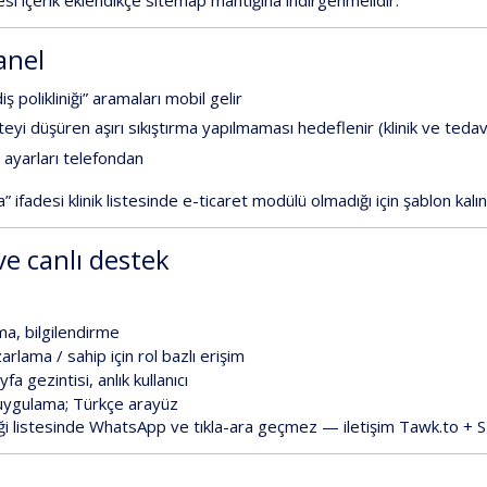
anel
 polikliniği” aramaları mobil gelir
yi düşüren aşırı sıkıştırma yapılmaması hedeflenir (klinik ve tedavi 
ayarları telefondan
a”
ifadesi
klinik listesinde e-ticaret modülü olmadığı
için şablon kalın
ve canlı destek
a, bilgilendirme
rlama / sahip için rol bazlı erişim
fa gezintisi, anlık kullanıcı
uygulama; Türkçe arayüz
ği
listesinde
WhatsApp ve tıkla-ara geçmez
— iletişim
Tawk.to + SM