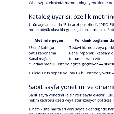
WhatsApp, ekibimiz, hizmet, blog, yedekleme
oda
Katalog uyarısı: özellik metnind
Ürün açıklamasında
“E-ticaret paketleri”, “PRO Et
metin büyük olasılıkla
genel şablon kalıntısıdır
. Sat
Metinde geçen
Poliklinik bağlamınd
Ürün / kategori
Tedavi hizmeti veya polikli
Satış raporlama
Panel raporları (kapsam d
Sanal mağaza
Kurumsal web vitrini
*Tedavi modülü listede açıkça geçmiyor —
sınırs
Fiziksel ürün sepeti ve PayTR
bu listede
yoktur
—
Sabit sayfa yönetimi ve dinami
Sabit sayfa yönetimi
ile
sınırsız sayfa
eklenir:
Kuru
hekim kadrosu özeti veya sterilizasyon politikası 
Dinamik site haritaları
yeni sayfa eklendiğinde har
“ürün/kategori ekle, harita otomatik oluşsun” ifa