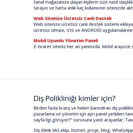
Sanal mağazanıza ulaşan kişilerin size nasıl ulaştı
tarayıcı ve hatta anlık kaç kullanıcının sitenizde a
Web Sitenize Ücretsiz Canlı Destek
Web sitenize ücretsiz canlı destek sistemi ekleyeb
ücretsiz olması, IOS ve ANDROİD uygulamalarının 
Mobil Uyumlu Yönetim Panel
i
E-ticaret siteniz her an yanınızda. Mobil arayüze sa
Diş Polikliniği kimler için?
Birden fazla branş ve hekim
barındıran diş poliklini
pazarlama ve yönetim
için
ayrı panel yetkileri
tanı
sayfa ilgi görüyor?” sorusuna yanıt arayanlar;
Taw
Diş Klinik MG
ekip, hizmet, proje, blog, WhatsApp,