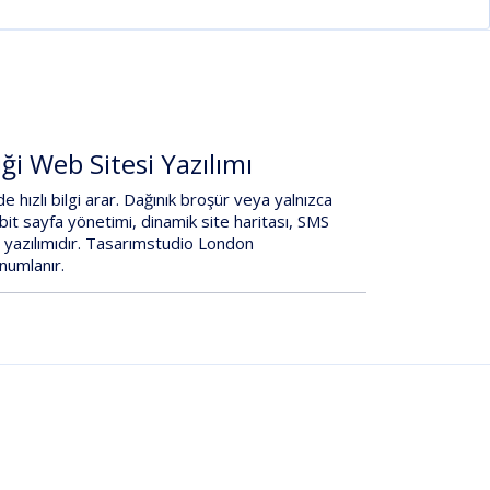
iği Web Sitesi Yazılımı
e hızlı bilgi
arar. Dağınık broşür veya yalnızca
bit sayfa yönetimi
,
dinamik site haritası
,
SMS
i
yazılımıdır.
Tasarımstudio London
onumlanır.