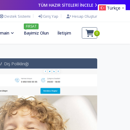
TÜM HAZIR SİTELERİ İNCELE
Türkçe
▼
Destek Sistemi
Giriş Yap
Hesap Oluştur
FIRSAT
main
Bayimiz Olun
İletişim
0
Diş Polikliniği