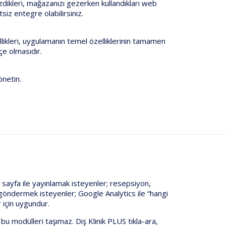
gezdikleri, mağazanızı gezerken kullandıkları web
tsiz entegre olabilirsiniz.
llikleri, uygulamanın temel özelliklerinin tamamen
çe olmasıdır.
yönetin.
z sayfa
ile yayınlamak isteyenler;
resepsiyon,
e göndermek isteyenler;
Google Analytics
ile “hangi
 için uygundur.
bu modülleri
taşımaz
.
Diş Klinik PLUS
tıkla-ara,