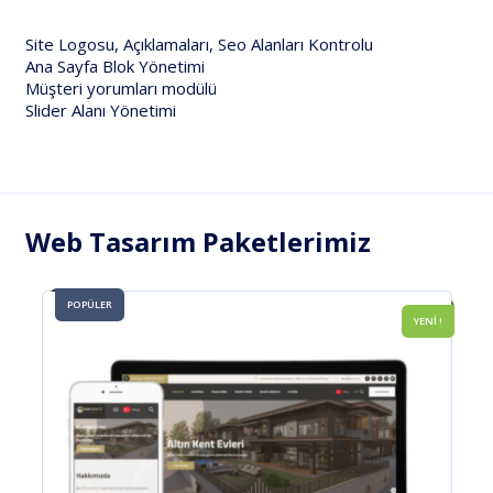
Site Logosu, Açıklamaları, Seo Alanları Kontrolu
Ana Sayfa Blok Yönetimi
Müşteri yorumları modülü
Slider Alanı Yönetimi
Web Tasarım Paketlerimiz
POPÜLER
YENİ !
YENİ VE POPULER