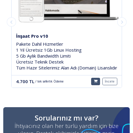
İnşaat Gold 2025
Pakete Dahil Hizmetler
500 Mb Linux Hosting
5 Gb Aylık Bandwidth Limiti
7/24 Ücretsiz Teknik Destek
dır
Tüm Hazır Sitelerimiz Alan Adı (Domain) Lisanslıdır
3.800 TL
le
İncele
/ tek seferlik Ödeme
Sorularınız mı var?
İhtiyacınız olan her türlü yardım için bize