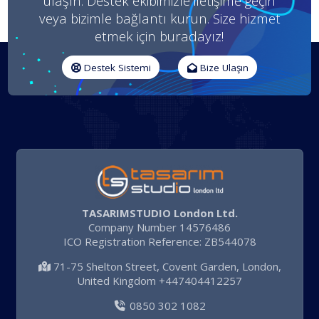
ulaşın. Destek ekibimizle iletişime geçin
veya bizimle bağlantı kurun. Size hizmet
etmek için buradayız!
Destek Sistemi
Bize Ulaşın
TASARIMSTUDIO London Ltd.
Company Number 14576486
ICO Registration Reference: ZB544078
71-75 Shelton Street, Covent Garden, London,
United Kingdom +447404412257
0850 302 1082