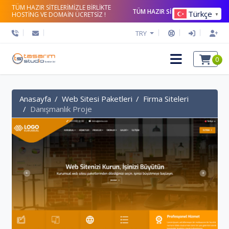
TÜM HAZIR SİTELERİMİZLE BİRLİKTE
TÜM HAZIR SİTELERİ İNCELE
Türkçe
HOSTİNG VE DOMAİN ÜCRETSİZ !
▼
TRY
0
Anasayfa
Web Sitesi Paketleri
Firma Siteleri
Danışmanlık Proje