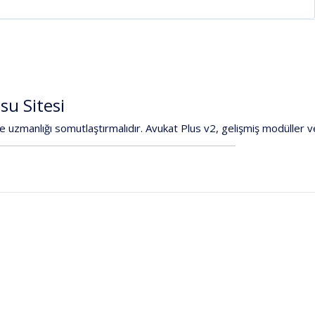
osu
Sitesi
le
uzmanlığı
somutlaştırmalıdır.
Avukat
Plus
v2
,
gelişmiş
modüller
v