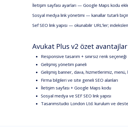
İletişim
sayfası
ayarları
—
Google
Maps
kodu
ek
Sosyal
medya
link
yönetimi
—
kanallar
tutarlı
biç
Sef
SEO
link
yapısı
—
okunabilir
URL’ler;
indeksle
Avukat
Plus
v2
özet
avantajlar
Responsive
tasarım
+
sınırsız
renk
seçeneği
Gelişmiş
yönetim
paneli
Gelişmiş
banner
,
dava
,
hizmetlerimiz
,
menü
,
Firma
bilgileri
ve
site
geneli
SEO
alanları
İletişim
sayfası
+
Google
Maps
kodu
Sosyal
medya
ve
SEF
SEO
link
yapısı
Tasarımstudio
London
Ltd.
kurulum
ve
dest