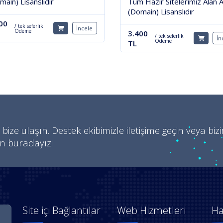
main) Lisanslıdır
Tüm Hazır Sitelerimiz Alan A
(Domain) Lisanslıdır
00
/ tek seferlik
İncele
Ödeme
3.400
/ tek seferlik
İn
Ödeme
TL
 bize ulaşın. Destek ekibimizle iletişime geçin veya biz
in buradayız!
Site içi Bağlantılar
Web Hizmetleri
Ha