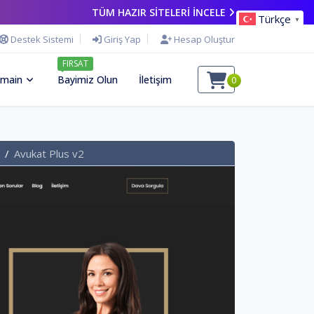
TÜM HAZIR SİTELERİ İNCELE
Türkçe
▼
Destek Sistemi
Giriş Yap
Hesap Oluştur
FIRSAT
main
Bayimiz Olun
İletişim
0
Avukat Plus v2