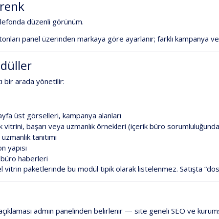
renk
lefonda
düzenli
görünüm.
tonları
panel
üzerinden
markaya
göre
ayarlanır;
farklı
kampanya
ve
düller
ı
bir
arada
yönetilir:
ayfa
üst
görselleri,
kampanya
alanları
k
vitrini,
başarı
veya
uzmanlık
örnekleri
(içerik
büro
sorumluluğunda
e
uzmanlık
tanıtımı
on
yapısı
büro
haberleri
l
vitrin
paketlerinde
bu
modül
tipik
olarak
listelenmez.
Satışta
“do
açıklaması
admin
panelinden
belirlenir
—
site
geneli
SEO
ve
kurum