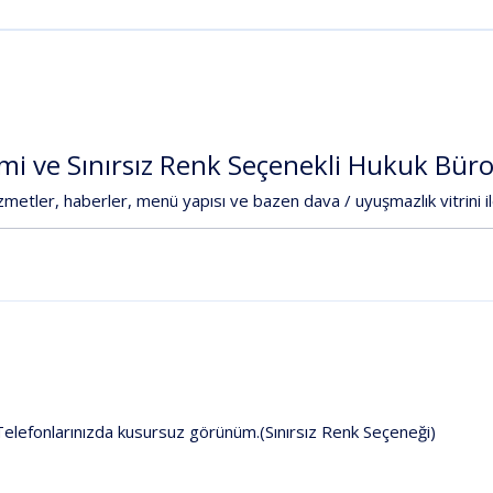
mi
ve
Sınırsız
Renk
Seçenekli
Hukuk
Bür
zmetler
,
haberler
,
menü
yapısı
ve
bazen
dava
/
uyuşmazlık
vitrini
i
elefonlarınızda kusursuz görünüm.(Sınırsız Renk Seçeneği)