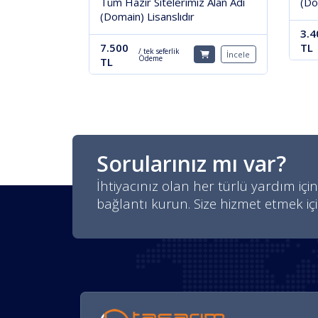
Tüm Hazır Sitelerimiz Alan Adı
(Do
(Domain) Lisanslıdır
3.4
7.500
TL
/ tek seferlik
İncele
Ödeme
TL
Sorularınız mı var?
İhtiyacınız olan her türlü yardım için
bağlantı kurun. Size hizmet etmek iç