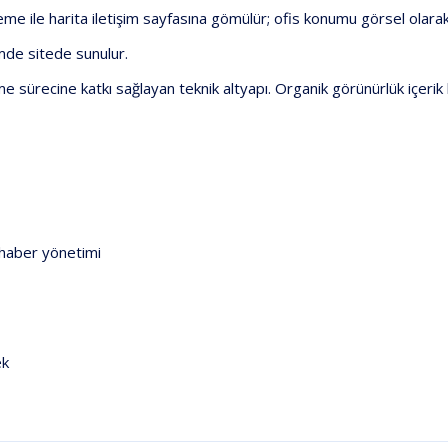
leme
ile
harita
iletişim
sayfasına
gömülür;
ofis
konumu
görsel
olara
imde
sitede
sunulur.
me
sürecine
katkı
sağlayan
teknik
altyapı.
Organik
görünürlük
içerik
haber
yönetimi
ek