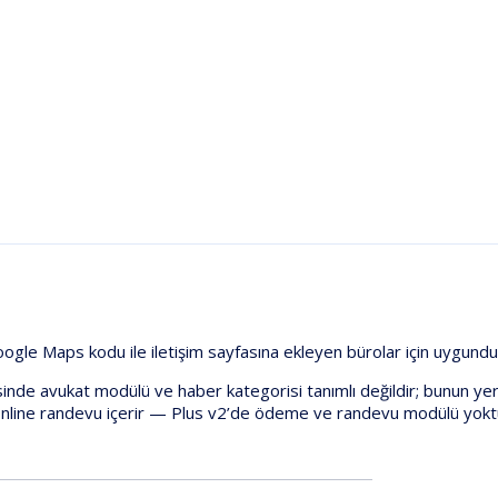
oogle
Maps
kodu
ile
iletişim
sayfasına
ekleyen
bürolar
için
uygundu
sinde
avukat
modülü
ve
haber
kategorisi
tanımlı
değildir;
bunun
yer
nline
randevu
içerir
—
Plus
v2
’de
ödeme
ve
randevu
modülü
yokt