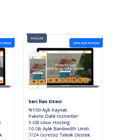
POPÜLER
IZ RENK
100% AÇIK KAYNAK
Seri İlan Sitesi
%100 Açık Kaynak.
Pakete Dahil Hizmetler:
i
5 GB Linux Hosting.
10 Gb Aylık Bandwidth Limiti.
k
7/24 Ücretsiz Teknik Destek.