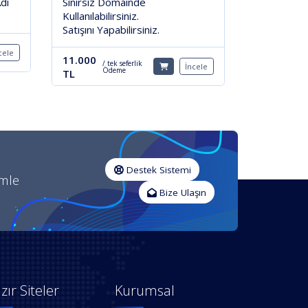
dı
Sınırsız Domainde
Kullanılabilirsiniz.
Satışını Yapabilirsiniz.
cele
11.000
/ tek seferlik
İncele
Ödeme
TL
Destek Sistemi
imle
Bize Ulaşın
zır Siteler
Kurumsal