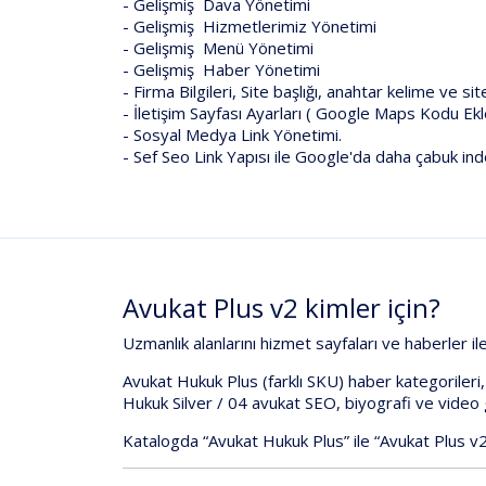
- Gelişmiş Dava Yönetimi
- Gelişmiş Hizmetlerimiz Yönetimi
- Gelişmiş Menü Yönetimi
- Gelişmiş Haber Yönetimi
- Firma Bilgileri, Site başlığı, anahtar kelime ve si
- İletişim Sayfası Ayarları ( Google Maps Kodu E
- Sosyal Medya Link Yönetimi.
- Sef Seo Link Yapısı ile Google'da daha çabuk in
Avukat
Plus
v2
kimler
için?
Uzmanlık
alanlarını
hizmet
sayfaları
ve
haberler
il
Avukat
Hukuk
Plus
(farklı
SKU)
haber
kategorileri
,
Hukuk
Silver
/
04
avukat
SEO,
biyografi
ve
video
Katalogda
“Avukat
Hukuk
Plus”
ile
“Avukat
Plus
v2