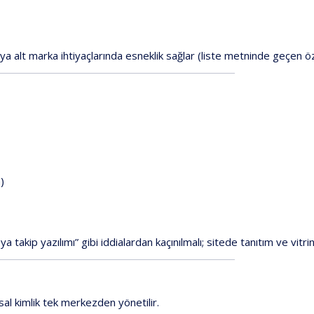
ya
alt
marka
ihtiyaçlarında
esneklik
sağlar
(liste
metninde
geçen
öz
)
sya
takip
yazılımı”
gibi
iddialardan
kaçınılmalı;
sitede
tanıtım
ve
vitri
sal
kimlik
tek
merkezden
yönetilir.