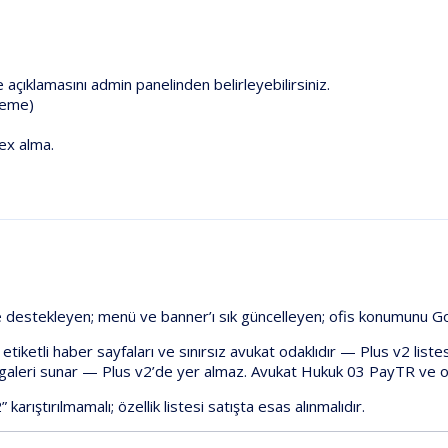
te açıklamasını admin panelinden belirleyebilirsiniz.
kleme)
dex alma.
e
destekleyen;
menü
ve
banner’ı
sık
güncelleyen;
ofis
konumunu
G
etiketli
haber
sayfaları
ve
sınırsız
avukat
odaklıdır
—
Plus
v2
liste
galeri
sunar
—
Plus
v2
’de
yer
almaz.
Avukat
Hukuk
03
PayTR
ve
o
”
karıştırılmamalı;
özellik
listesi
satışta
esas
alınmalıdır.