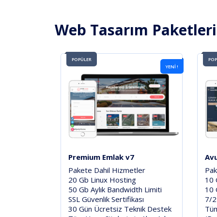
Web Tasarım Paketler
POPÜLER
POP
YENİ !
Premium Emlak v7
Av
Pakete Dahil Hizmetler
Pak
20 Gb Linux Hosting
10 
50 Gb Aylık Bandwidth Limiti
10 
SSL Güvenlik Sertifikası
7/2
30 Gün Ücretsiz Teknik Destek
Tüm