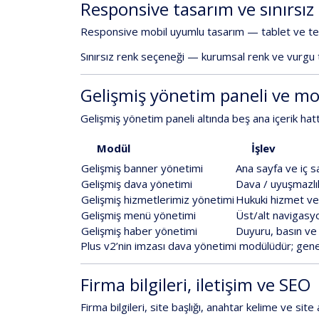
Responsive
tasarım
ve
sınırsız
Responsive
mobil
uyumlu
tasarım
—
tablet
ve
te
Sınırsız
renk
seçeneği
—
kurumsal
renk
ve
vurgu
Gelişmiş
yönetim
paneli
ve
mo
Gelişmiş
yönetim
paneli
altında
beş
ana
içerik
hatt
Modül
İşlev
Gelişmiş
banner
yönetimi
Ana
sayfa
ve
iç
s
Gelişmiş
dava
yönetimi
Dava
/
uyuşmazlı
Gelişmiş
hizmetlerimiz
yönetimi
Hukuki
hizmet
v
Gelişmiş
menü
yönetimi
Üst/alt
navigasy
Gelişmiş
haber
yönetimi
Duyuru,
basın
ve
Plus
v2
’nin
imzası
dava
yönetimi
modülüdür;
gene
Firma
bilgileri,
iletişim
ve
SEO
Firma
bilgileri
,
site
başlığı
,
anahtar
kelime
ve
site