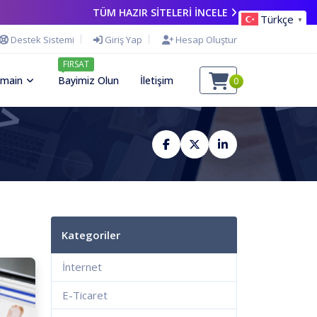
TÜM HAZIR SİTELERİ İNCELE
Türkçe
▼
Destek Sistemi
Giriş Yap
Hesap Oluştur
FIRSAT
main
Bayimiz Olun
İletişim
0
Kategoriler
İnternet
E-Ticaret