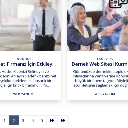
18/01/2025
17/01/2025
at Firmanız İçin Etkiley...
. Hedef Kitlenizi Belirleyin ve
Günümüzde dernekler, topluluk
çlarını Anlayın Hedef kitlenizi net
ihtiyaçlarına yanıt verme konu
 şekilde belirlemek, başarılı bir
büyük bir önem taşıyor. Böyleli
oje için kritik bir adımdır. Po...
etkili iletişimi sağlamak için doğr
WEB YAZILIM
WEB YAZILIM
1
2
3
4
5