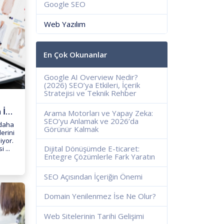
Google SEO
Web Yazılım
En Çok Okunanlar
Google AI Overview Nedir?
(2026) SEO’ya Etkileri, İçerik
Stratejisi ve Teknik Rehber
İlan Web Sitesi Kurmanın İpu...
Arama Motorları ve Yapay Zeka:
SEO’yu Anlamak ve 2026’da
 daha
Görünür Kalmak
lerini
iyor.
Dijital Dönüşümde E-ticaret:
 ...
Entegre Çözümlerle Fark Yaratın
SEO Açısından İçeriğin Önemi
Domain Yenilenmez İse Ne Olur?
Web Sitelerinin Tarihi Gelişimi