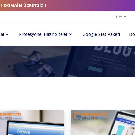
VE DOMAİN ÜCRETSİZ !
TRY
al
Profesyonel Hazır Siteler
Google SEO Paketi
Do