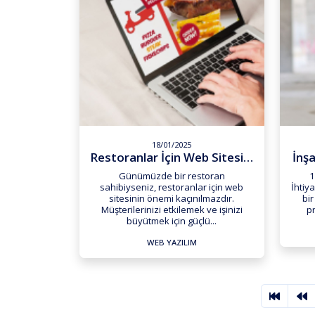
18/01/2025
Restoranlar İçin Web Sitesi:...
İnşa
Günümüzde bir restoran
1
sahibiyseniz, restoranlar için web
İhtiya
sitesinin önemi kaçınılmazdır.
bir
Müşterilerinizi etkilemek ve işinizi
pr
büyütmek için güçlü...
WEB YAZILIM