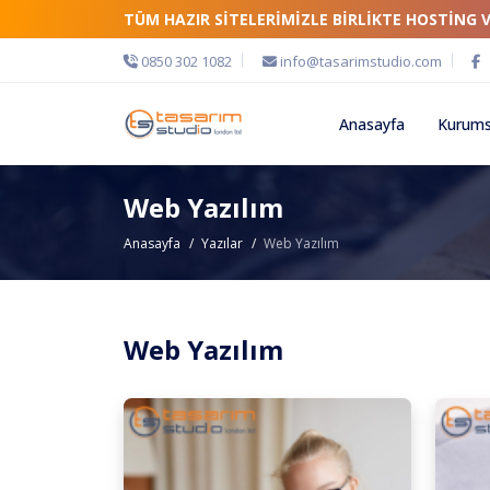
TÜM HAZIR SİTELERİMİZLE BİRLİKTE HOSTİNG 
0850 302 1082
info@tasarimstudio.com
Anasayfa
Kurums
Web Yazılım
Anasayfa
Yazılar
Web Yazılım
Web Yazılım